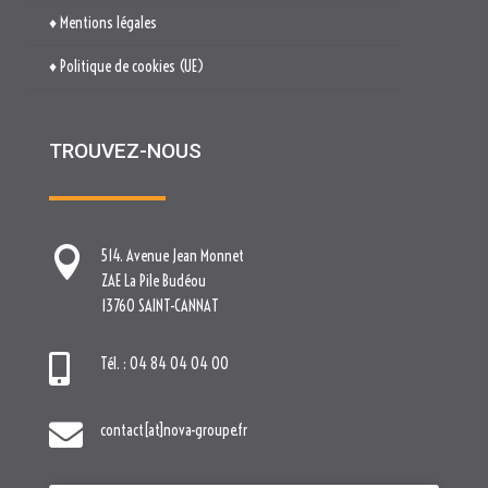
♦ Mentions légales
♦ Politique de cookies (UE)
TROUVEZ-NOUS

514. Avenue Jean Monnet
ZAE La Pile Budéou
13760 SAINT-CANNAT

Tél. : 04 84 04 04 00

contact[at]nova-groupe.fr