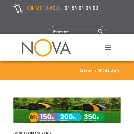
CONTACTEZ-NOUS
04 84 04 04 00
Search Button
SEARCH
FOR:
Accueil
2024
April

