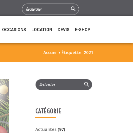
Search Button
SEARCH
FOR:
OCCASIONS
LOCATION
DEVIS
E-SHOP
Accueil
Étiquette: 2021

Search Button
Search
for:
CATÉGORIE
Actualités
(97)