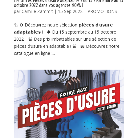
Les offres Pièces d’Usure Adaptables : du 15 septembre au 15
octobre 2022 dans vos agences NOVA !
par
Camille Zammit
|
15 Sep 2022
|
PROMOTIONS
🔩 ⚙ Découvrez notre sélection 𝗽𝗶𝗲̀𝗰𝗲𝘀 𝗱’𝘂𝘀𝘂𝗿𝗲
𝗮𝗱𝗮𝗽𝘁𝗮𝗯𝗹𝗲𝘀 ! 🔔 Du 15 septembre au 15 octobre
2022. 🚨 Des prix imbattables sur une sélection de
pièces d’usure en adaptable ! 🚨 📖 Découvrez notre
catalogue en ligne :...