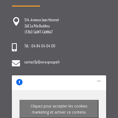

514. Avenue Jean Monnet
ZAE La Pile Budéou
13760 SAINT-CANNAT

Tél. : 04 84 04 04 00

contact[at]nova-groupe.fr
Cliquez pour accepter les cookies
marketing et activer ce contenu