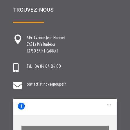
TROUVEZ-NOUS

514. Avenue Jean Monnet
ZAE La Pile Budéou
13760 SAINT-CANNAT

Tél. : 04 84 04 04 00

contact[at]nova-groupe.fr