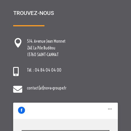
TROUVEZ-NOUS

514. Avenue Jean Monnet
ZAE La Pile Budéou
13760 SAINT-CANNAT

Tél. : 04 84 04 04 00

contact[at]nova-groupe.fr