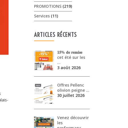
PROMOTIONS
(219)
Services
(11)
ARTICLES RÉCENTS
𝟏𝟓% 𝐝𝐞 𝐫𝐞𝐦𝐢𝐬𝐞
cet été sur les
…
3 août 2026
Offres Pellenc
olivion peigne …
s
30 juillet 2026
lais-
Venez découvrir
les
performanc…