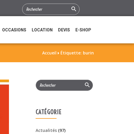
Search Button
SEARCH
FOR:
OCCASIONS
LOCATION
DEVIS
E-SHOP
Accueil
Étiquette: burin

Search Button
Search
for:
CATÉGORIE
Actualités
(97)