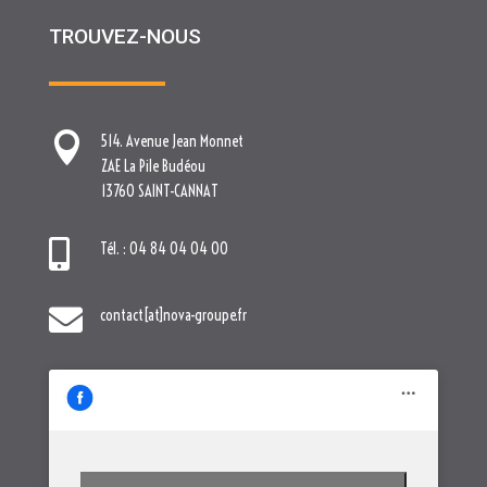
TROUVEZ-NOUS

514. Avenue Jean Monnet
ZAE La Pile Budéou
13760 SAINT-CANNAT

Tél. : 04 84 04 04 00

contact[at]nova-groupe.fr