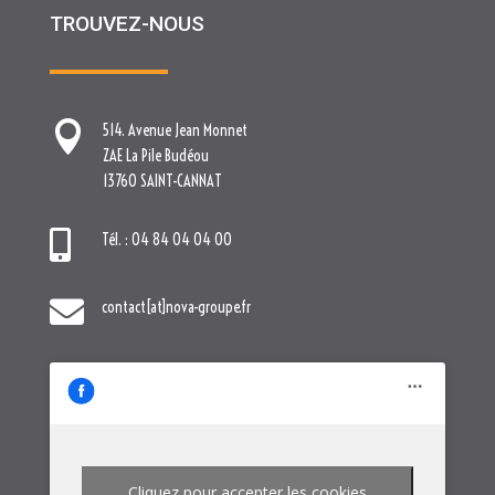
TROUVEZ-NOUS

514. Avenue Jean Monnet
ZAE La Pile Budéou
13760 SAINT-CANNAT

Tél. : 04 84 04 04 00

contact[at]nova-groupe.fr
Cliquez pour accepter les cookies