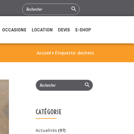
Search Button
SEARCH
FOR:
OCCASIONS
LOCATION
DEVIS
E-SHOP
Accueil
Étiquette: dechets

Search Button
Search
for:
CATÉGORIE
Actualités
(97)