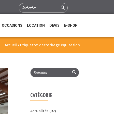
Search Button
SEARCH
FOR:
OCCASIONS
LOCATION
DEVIS
E-SHOP
Accueil
Étiquette: destockage equitation

Search Button
Search
for:
CATÉGORIE
Actualités
(97)