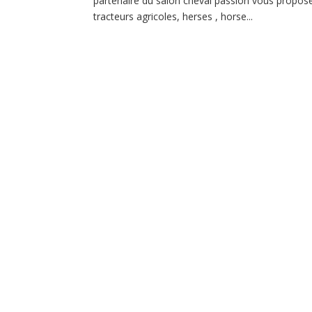
partenaire du salon cheval passion vous propose d
tracteurs agricoles, herses , horse...