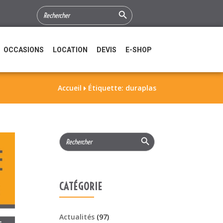
Search Button
SEARCH
FOR:
OCCASIONS
LOCATION
DEVIS
E-SHOP
Accueil
Étiquette: duraplas

Search Button
Search
for:
CATÉGORIE
Actualités
(97)