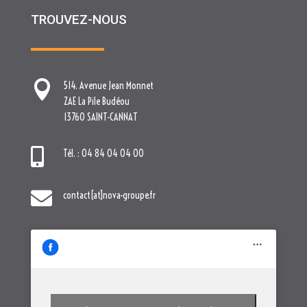
TROUVEZ-NOUS

514. Avenue Jean Monnet
ZAE La Pile Budéou
13760 SAINT-CANNAT

Tél. : 04 84 04 04 00

contact[at]nova-groupe.fr