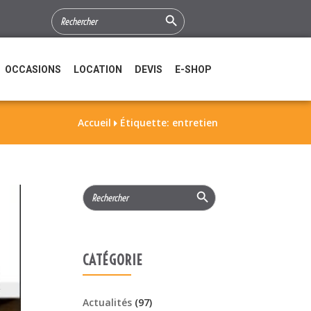
Search Button
SEARCH
FOR:
OCCASIONS
LOCATION
DEVIS
E-SHOP
Accueil
Étiquette: entretien

Search Button
Search
for:
CATÉGORIE
Actualités
(97)