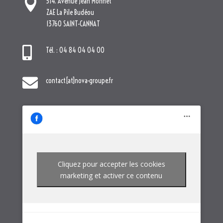

514. Avenue Jean Monnet
ZAE La Pile Budéou
13760 SAINT-CANNAT

Tél. : 04 84 04 04 00

contact[at]nova-groupe.fr
Cliquez pour accepter les cookies
marketing et activer ce contenu