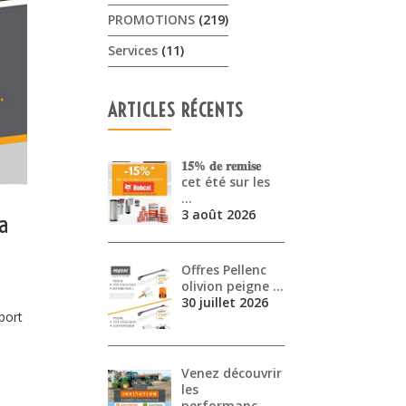
PROMOTIONS
(219)
Services
(11)
ARTICLES RÉCENTS
𝟏𝟓% 𝐝𝐞 𝐫𝐞𝐦𝐢𝐬𝐞
cet été sur les
…
3 août 2026
a
Offres Pellenc
olivion peigne …
30 juillet 2026
port
Venez découvrir
les
performanc…