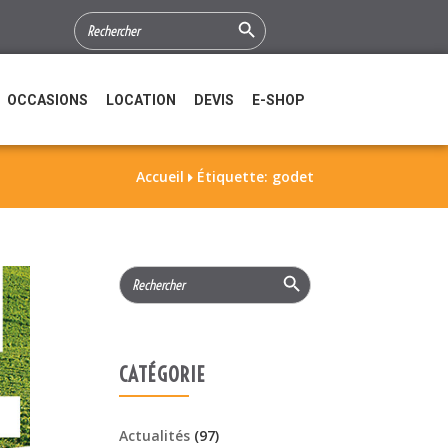
Search Button
SEARCH
FOR:
OCCASIONS
LOCATION
DEVIS
E-SHOP
Accueil
Étiquette: godet

Search Button
Search
for:
CATÉGORIE
Actualités
(97)