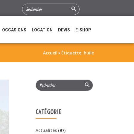
Search Button
SEARCH
FOR:
OCCASIONS
LOCATION
DEVIS
E-SHOP
Accueil
Étiquette: huile

Search Button
Search
for:
CATÉGORIE
Actualités
(97)