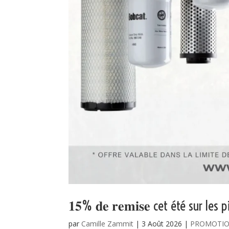
𝟏𝟓% 𝐝𝐞 𝐫𝐞𝐦𝐢𝐬𝐞 cet été sur les
par
Camille Zammit
|
3 Août 2026
|
PROMOTI