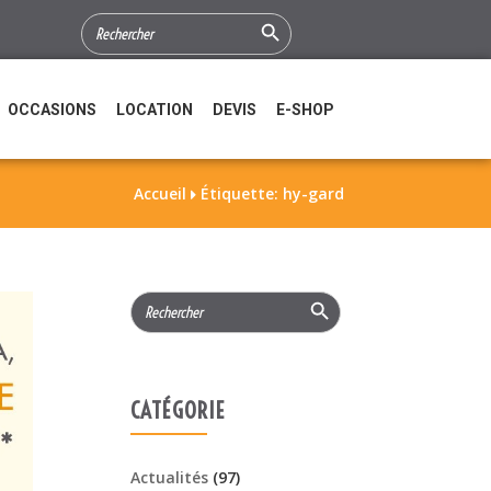
Search Button
SEARCH
FOR:
OCCASIONS
LOCATION
DEVIS
E-SHOP
Accueil
Étiquette: hy-gard

Search Button
Search
for:
CATÉGORIE
Actualités
(97)