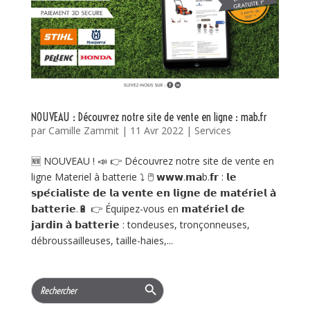
NOUVEAU : Découvrez notre site de vente en ligne : mab.fr
par
Camille Zammit
|
11 Avr 2022
|
Services
🆕 NOUVEAU ! 📣 👉 Découvrez notre site de vente en
ligne Materiel à batterie ⤵ 🖱 𝘄𝘄𝘄.𝗺𝗮b.𝗳𝗿 : 𝗹𝗲
𝘀𝗽𝗲́𝗰𝗶𝗮𝗹𝗶𝘀𝘁𝗲 𝗱𝗲 𝗹𝗮 𝘃𝗲𝗻𝘁𝗲 𝗲𝗻 𝗹𝗶𝗴𝗻𝗲 𝗱𝗲 𝗺𝗮𝘁𝗲́𝗿𝗶𝗲𝗹 𝗮̀
𝗯𝗮𝘁𝘁𝗲𝗿𝗶𝗲.🔋 👉 Équipez-vous en 𝗺𝗮𝘁𝗲́𝗿𝗶𝗲𝗹 𝗱𝗲
𝗷𝗮𝗿𝗱𝗶𝗻 𝗮̀ 𝗯𝗮𝘁𝘁𝗲𝗿𝗶𝗲 : tondeuses, tronçonneuses,
débroussailleuses, taille-haies,...
Search Button
Search
for: