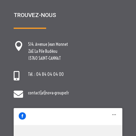
TROUVEZ-NOUS

514. Avenue Jean Monnet
ZAE La Pile Budéou
13760 SAINT-CANNAT

Tél. : 04 84 04 04 00

contact[at]nova-groupe.fr