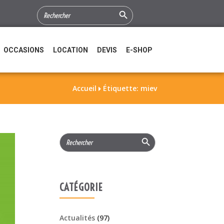
Search Button
SEARCH
FOR:
OCCASIONS
LOCATION
DEVIS
E-SHOP
Accueil
Étiquette: miev

Search Button
Search
for:
CATÉGORIE
Actualités
(97)