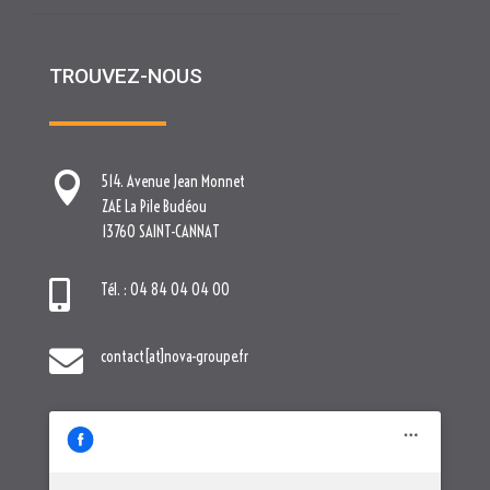
TROUVEZ-NOUS

514. Avenue Jean Monnet
ZAE La Pile Budéou
13760 SAINT-CANNAT

Tél. : 04 84 04 04 00

contact[at]nova-groupe.fr