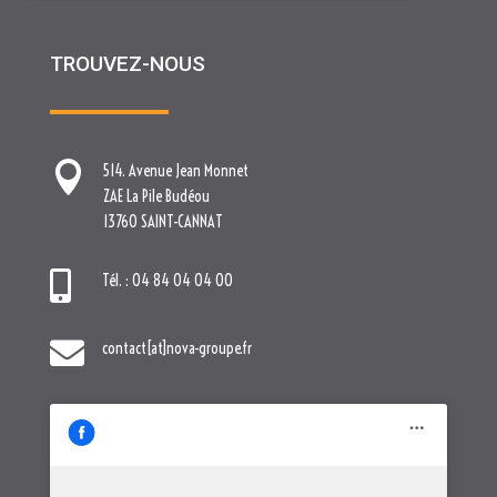
TROUVEZ-NOUS

514. Avenue Jean Monnet
ZAE La Pile Budéou
13760 SAINT-CANNAT

Tél. : 04 84 04 04 00

contact[at]nova-groupe.fr