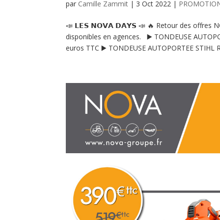
par
Camille Zammit
|
3 Oct 2022
|
PROMOTIO
📣 𝗟𝗘𝗦 𝗡𝗢𝗩𝗔 𝗗𝗔𝗬𝗦 📣 🔥 Retour des offr
disponibles en agences. ▶️ TONDEUSE AUTOPORT
euros TTC ▶️ TONDEUSE AUTOPORTEE STIHL RT