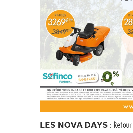
𝗟𝗘𝗦 𝗡𝗢𝗩𝗔 𝗗𝗔𝗬𝗦 : Retour