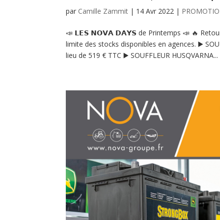
par
Camille Zammit
|
14 Avr 2022
|
PROMOTIO
📣 𝗟𝗘𝗦 𝗡𝗢𝗩𝗔 𝗗𝗔𝗬𝗦 de Printemps 📣 🔥 
limite des stocks disponibles en agences. ▶️ S
lieu de 519 € TTC ▶️ SOUFFLEUR HUSQVARNA...