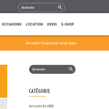
Search Button
SEARCH
FOR:
OCCASIONS
LOCATION
DEVIS
E-SHOP
Accueil
Étiquette: nova days

Search Button
Search
for:
CATÉGORIE
Actualités
(97)