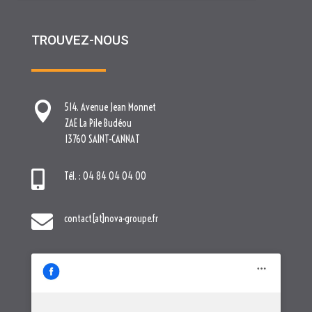
TROUVEZ-NOUS

514. Avenue Jean Monnet
ZAE La Pile Budéou
13760 SAINT-CANNAT

Tél. : 04 84 04 04 00

contact[at]nova-groupe.fr