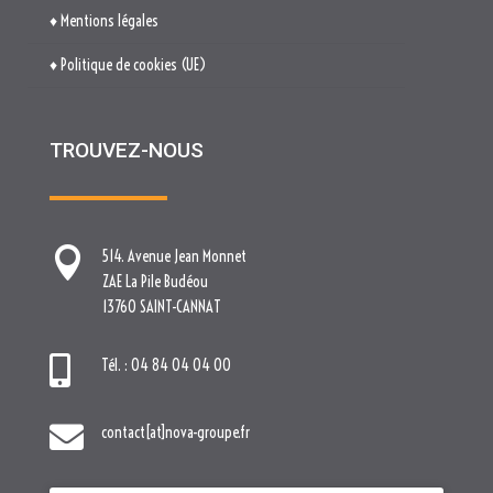
♦ Mentions légales
♦ Politique de cookies (UE)
TROUVEZ-NOUS

514. Avenue Jean Monnet
ZAE La Pile Budéou
13760 SAINT-CANNAT

Tél. : 04 84 04 04 00

contact[at]nova-groupe.fr