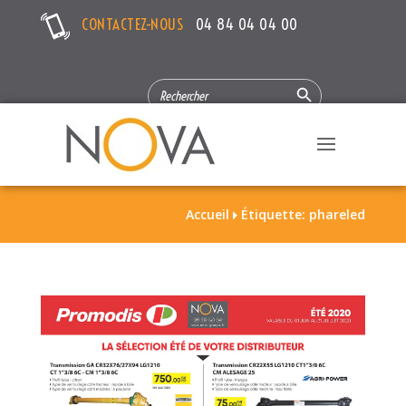
CONTACTEZ-NOUS
04 84 04 04 00
Search Button
SEARCH
FOR:
Accueil
Étiquette: phareled
