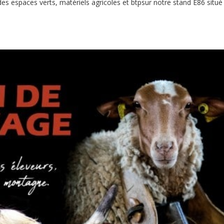
s espaces verts, matériels agricoles et btpsur notre stand E86 situé 