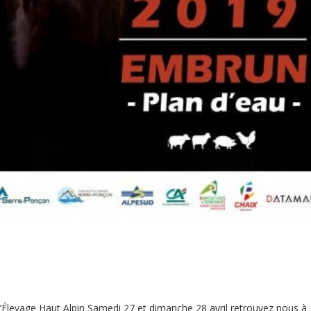
l’Élevage Haut Alpin Samedi 27 et dimanche 28 avril retrouvez nous à