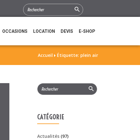
Search Button
SEARCH
FOR:
OCCASIONS
LOCATION
DEVIS
E-SHOP
Accueil
Étiquette: plein air

Search Button
Search
for:
CATÉGORIE
Actualités
(97)