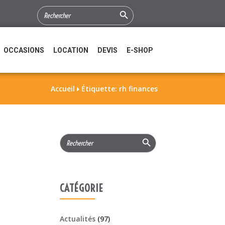
Search Button
SEARCH
FOR:
OCCASIONS
LOCATION
DEVIS
E-SHOP
Accueil
Étiquette: rh finances

Search Button
Search
for:
CATÉGORIE
Actualités
(97)