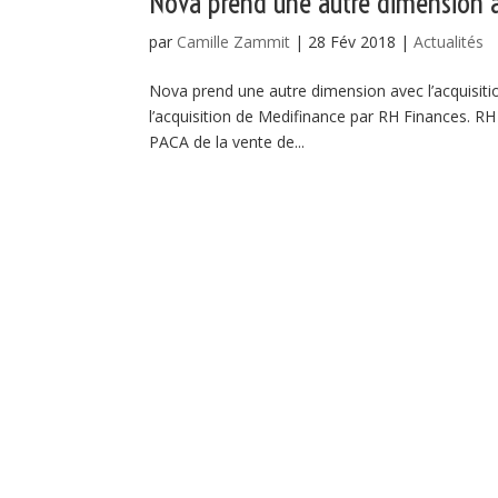
Nova prend une autre dimension a
par
Camille Zammit
|
28 Fév 2018
|
Actualités
Nova prend une autre dimension avec l’acquisi
l’acquisition de Medifinance par RH Finances. RH 
PACA de la vente de...