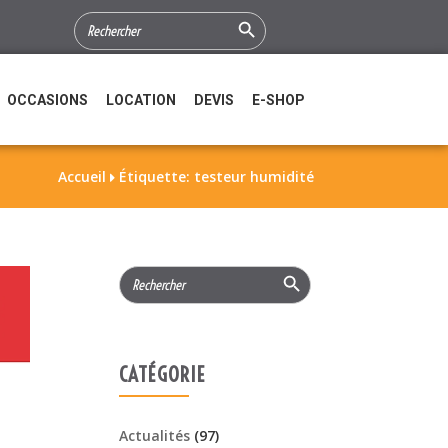
Search Button
SEARCH
FOR:
OCCASIONS
LOCATION
DEVIS
E-SHOP
Accueil
Étiquette: testeur humidité

Search Button
Search
for:
CATÉGORIE
Actualités
(97)