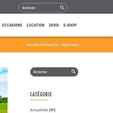
Search Button
SEARCH
FOR:
OCCASIONS
LOCATION
DEVIS
E-SHOP
Accueil
Étiquette: végéteaux

Search Button
Search
for:
CATÉGORIE
Actualités
(97)