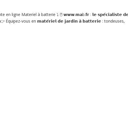
e Materiel à batterie ⤵ 🖱 𝘄𝘄𝘄.𝗺𝗮b.𝗳𝗿 : 𝗹𝗲 𝘀𝗽𝗲́𝗰𝗶𝗮𝗹𝗶𝘀𝘁𝗲 𝗱𝗲 
𝗲.🔋 👉 Équipez-vous en 𝗺𝗮𝘁𝗲́𝗿𝗶𝗲𝗹 𝗱𝗲 𝗷𝗮𝗿𝗱𝗶𝗻 𝗮̀ 𝗯𝗮𝘁𝘁𝗲𝗿𝗶𝗲 : tondeuses,