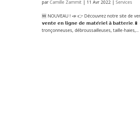
par
Camille Zammit
|
11 Avr 2022
|
Services
🆕 NOUVEAU ! 📣 👉 Découvrez notre site de vente en lign
𝘃𝗲𝗻𝘁𝗲 𝗲𝗻 𝗹𝗶𝗴𝗻𝗲 𝗱𝗲 𝗺𝗮𝘁𝗲́𝗿𝗶𝗲𝗹 𝗮̀ 𝗯𝗮𝘁𝘁𝗲𝗿
tronçonneuses, débroussailleuses, taille-haies,...