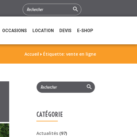
Search Button
SEARCH
FOR:
OCCASIONS
LOCATION
DEVIS
E-SHOP
Accueil
Étiquette: vente en ligne

Search Button
Search
for:
CATÉGORIE
Actualités
(97)