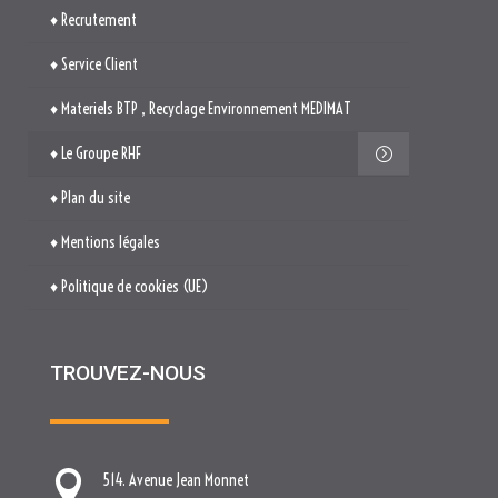
♦ Plan du site
♦ Mentions légales
♦ Politique de cookies (UE)
TROUVEZ-NOUS

514. Avenue Jean Monnet
ZAE La Pile Budéou
13760 SAINT-CANNAT

Tél. : 04 84 04 04 00

contact[at]nova-groupe.fr