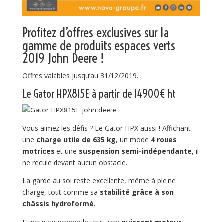
Profitez d’offres exclusives sur la
gamme de produits espaces verts
2019 John Deere !
Offres valables jusqu’au 31/12/2019.
Le Gator
HPX815E
à partir de 14900€ ht
Vous aimez les défis ? Le Gator HPX aussi ! Affichant
une
charge utile de 635 kg
, un mode
4 roues
motrices
et une
suspension semi-indépendante
, il
ne recule devant aucun obstacle.
La garde au sol reste excellente, même à pleine
charge, tout comme sa
stabilité grâce à son
châssis hydroformé.
Et pour couronner le tout, son
puissant moteur