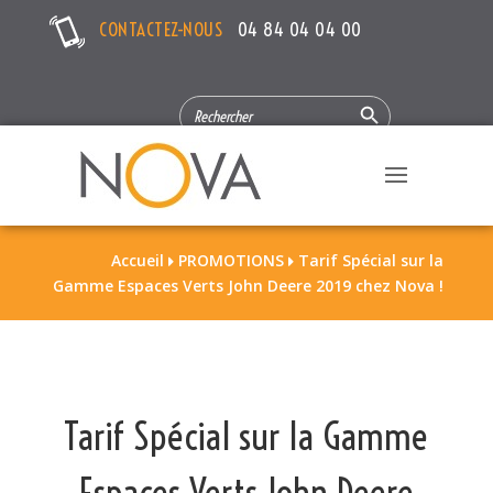
CONTACTEZ-NOUS
04 84 04 04 00
Search Button
SEARCH
FOR:
Accueil
PROMOTIONS
Tarif Spécial sur la


Gamme Espaces Verts John Deere 2019 chez Nova !
Tarif Spécial sur la Gamme
Espaces Verts John Deere