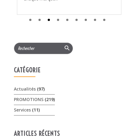
CATÉGORIE
Actualités
(97)
PROMOTIONS
(219)
Services
(11)
ARTICLES RÉCENTS
𝟏𝟓% 𝐝𝐞 𝐫𝐞𝐦𝐢𝐬𝐞 cet été sur les …
3 août 2026
Offres Pellenc olivion peigne …