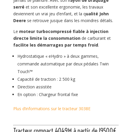
jamais se plaindre. Avec son
rayon de braquage
serré
et son excellente ergonomie, les travaux
deviennent un vrai jeu d’enfant, et la q
ualité John
Deere
se retrouve jusque dans les moindres détails.
Le
moteur turbocompressé fiable à injection
directe
limite la consommation
de carburant et
facilite les démarrages par temps froid
.
Hydrostatique « eHydro » à deux gammes,
commande automatique par deux pédales Twin
Touch™
Capacité de traction : 2 500 kg
Direction assistée
En option : Chargeur frontal fixe
Plus d’informations sur le tracteur 3038E
Tracteur compact 4049M
à partir de 19500€