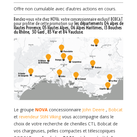
Offre non cumulable avec d’autres actions en cours.
Rendez-vous vite chez NOVA: votre
concessionnaire exclusif BOBCAT
pour profiter de cette promotion sur
les départements 04 alpes de
Hautes Provence, 05 Hautes Alpes, 06 Alpes Maritimes, 13 Bouches
du Rhône, 30 Gard , 83 Var et 84 Vaucluse.
Le groupe
NOVA
concessionnaire
John Deere
,
Bobcat
et
revendeur Stihl Viking
vous accompagne dans le
choix de votre recherche de chenilles CTL Bobcat de
vos chargeuses, pelles compactes et télescopiques