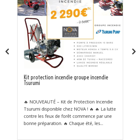
J
t
Pi
J
Kit protection incendie groupe incendie
Tsurumi
J

t
🔥 NOUVEAUTÉ – Kit de Protection Incendie
Tsurumi disponible chez NOVA ! 🔥 🔥 La lutte
contre les feux de forêt commence par une
s
bonne préparation. 🔥 Chaque été, les...