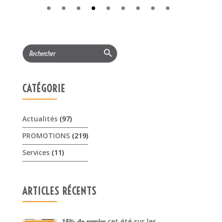
 !
Search Button
Search
for:
CATÉGORIE
Actualités
(97)
PROMOTIONS
(219)
Services
(11)
ARTICLES RÉCENTS
𝟏𝟓% 𝐝𝐞 𝐫𝐞𝐦𝐢𝐬𝐞 cet été sur les …