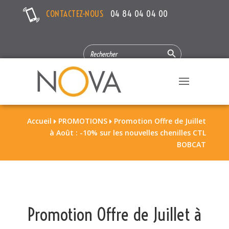
CONTACTEZ-NOUS
04 84 04 04 00
Search Button
SEARCH
FOR:
Accueil
PROMOTIONS
Promotion Offre de Juillet


à Août : -10% sur les nouvelles chenilles CTL
BOBCAT
Promotion Offre de Juillet à