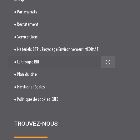
♦ Le Groupe RHF
♦ Plan du site
♦ Mentions légales
♦ Politique de cookies (UE)
TROUVEZ-NOUS

514. Avenue Jean Monnet
ZAE La Pile Budéou
13760 SAINT-CANNAT

Tél. : 04 84 04 04 00