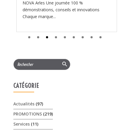
Search Button
Search
for:
CATÉGORIE
Actualités
(97)
PROMOTIONS
(219)
Services
(11)
ARTICLES RÉCENTS
𝟏𝟓% 𝐝𝐞 𝐫𝐞𝐦𝐢𝐬𝐞 cet été sur les …
3 août 2026