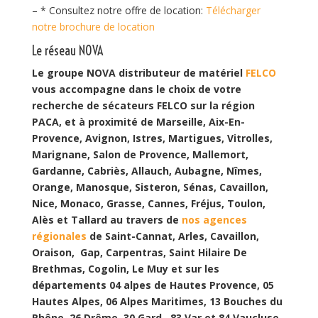
– * Consultez notre offre de location:
Télécharger
notre brochure de location
Le réseau NOVA
Le groupe NOVA distributeur de matériel
FELCO
vous accompagne dans le choix de votre
recherche de sécateurs FELCO sur la région
PACA, et à proximité de Marseille, Aix-En-
Provence, Avignon, Istres, Martigues, Vitrolles,
Marignane, Salon de Provence, Mallemort,
Gardanne, Cabriès, Allauch, Aubagne, Nîmes,
Orange, Manosque, Sisteron, Sénas, Cavaillon,
Nice, Monaco, Grasse, Cannes, Fréjus, Toulon,
Alès et Tallard au travers de
nos agences
régionales
de Saint-Cannat, Arles, Cavaillon,
Oraison, Gap, Carpentras, Saint Hilaire De
Brethmas, Cogolin, Le Muy et sur les
départements 04 alpes de Hautes Provence, 05
Hautes Alpes, 06 Alpes Maritimes, 13 Bouches du
Rhône, 26 Drôme, 30 Gard , 83 Var et 84 Vaucluse.