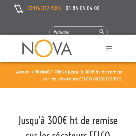
CONTACTEZ-NOUS
04 84 04 04 00
Search Button
SEARCH
FOR:
Accueil
PROMOTIONS
Jusqu’à 300€ ht de remise


sur les sécateurs FELCO 802/802G/812.
Jusqu’à 300€ ht de remise
sur les sécateurs FELCO