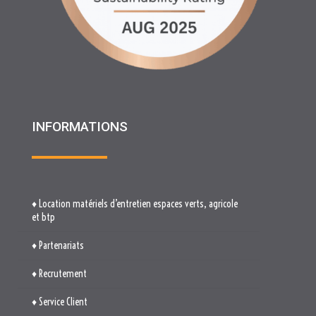
INFORMATIONS
♦ Location matériels d’entretien espaces verts, agricole
et btp
♦ Partenariats
♦ Recrutement
♦ Service Client
♦ Materiels BTP , Recyclage Environnement MEDIMAT
♦ Le Groupe RHF
♦ Plan du site