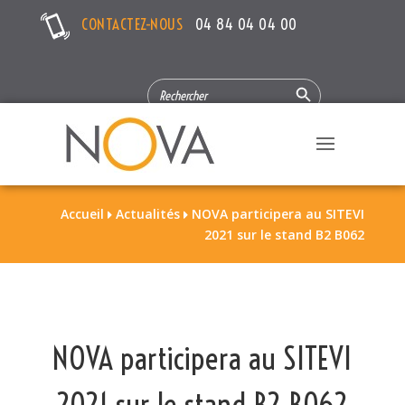
CONTACTEZ-NOUS
04 84 04 04 00
Search Button
SEARCH
FOR:
Accueil
Actualités
NOVA participera au SITEVI


2021 sur le stand B2 B062
NOVA participera au SITEVI
2021 sur le stand B2 B062