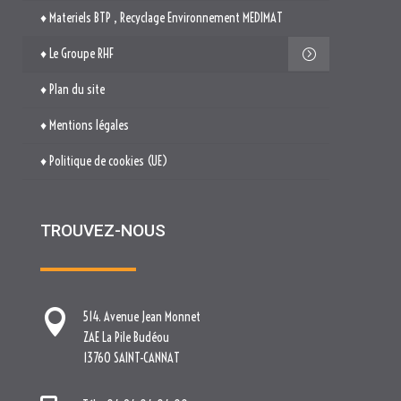
♦ Mentions légales
♦ Politique de cookies (UE)
TROUVEZ-NOUS

514. Avenue Jean Monnet
ZAE La Pile Budéou
13760 SAINT-CANNAT

Tél. : 04 84 04 04 00

contact[at]nova-groupe.fr