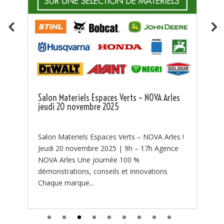
Kit protection incendie groupe incendie
Tsurumi
🔥 NOUVEAUTÉ – Kit de Protection Incendie
Tsurumi disponible chez NOVA ! 🔥 🔥 La lutte
contre les feux de forêt commence par une
 Arles
bonne préparation. 🔥 Chaque été, les...
 Arles !
Agence
ons
Search Button
Search
for: