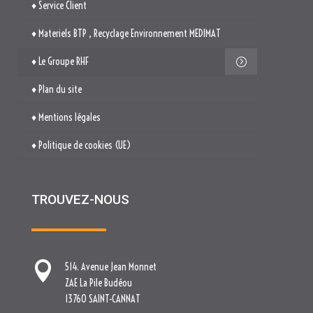
♦ Mentions légales
♦ Politique de cookies (UE)
TROUVEZ-NOUS

514. Avenue Jean Monnet
ZAE La Pile Budéou
13760 SAINT-CANNAT

Tél. : 04 84 04 04 00

contact[at]nova-groupe.fr