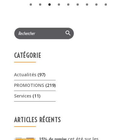
CATÉGORIE
Actualités
(97)
PROMOTIONS
(219)
Services
(11)
ARTICLES RÉCENTS
𝟏𝟓% 𝐝𝐞 𝐫𝐞𝐦𝐢𝐬𝐞 cet été sur les …
3 août 2026
Offres Pellenc olivion peigne …
30 juillet 2026