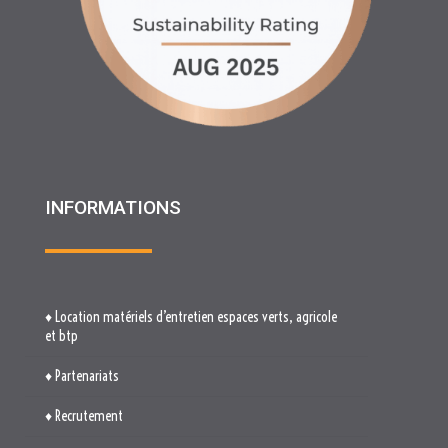
INFORMATIONS
♦ Location matériels d’entretien espaces verts, agricole
et btp
♦ Partenariats
♦ Recrutement
♦ Service Client
♦ Materiels BTP , Recyclage Environnement MEDIMAT
♦ Le Groupe RHF
♦ Plan du site