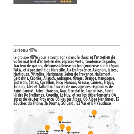
Le réseau NOVA
Le groupe
NOVA
vous accompagne dans le choix
et l’entretien de
votre matériel d’entretien des espaces verts, tondeuse de jardin,
tracteur de gazon, débroussailleuse ou tronçonneuse sur la région
PACA
, et à proximité de
Marseille, Aix-En-Provence, Avignon, Istres,
Martigues, Vitrolles, Marignane, Salon de Provence, Mallemort,
Gardanne, Cabriès, Allauch, Aubagne, Nîmes, Orange, Manosque,
Sisteron, Sénas, Cavaillon, Nice, Monaco, Grasse, Cannes, Fréjus,
Toulon, Alès et Tallard au travers de nos agences régionales de
Saint-Cannat, Arles, Oraison, Gap, Pierrelatte, Carpentras, Saint
Hilaire De Brethmas, Cogolin, Le Muy, et sur les départements 04
alpes de Hautes Provence, 05 Hautes Alpes, 06 Alpes Maritimes, 13
Bouches du Rhône, 26 Drôme, 30 Gard , 83 Var et 84 Vaucluse.