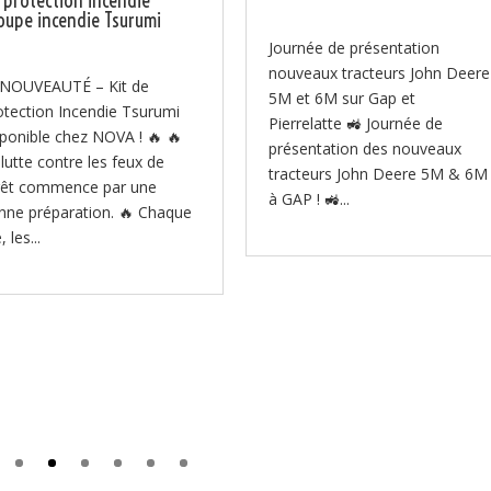
t protection incendie
oupe incendie Tsurumi
Journée de présentation
nouveaux tracteurs John Deere
 NOUVEAUTÉ – Kit de
5M et 6M sur Gap et
otection Incendie Tsurumi
Pierrelatte 🚜 Journée de
sponible chez NOVA ! 🔥 🔥
présentation des nouveaux
 lutte contre les feux de
tracteurs John Deere 5M & 6M
rêt commence par une
à GAP ! 🚜...
nne préparation. 🔥 Chaque
, les...