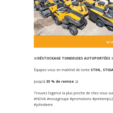
🚨
DÉSTOCKAGE TONDEUSES AUTOPORTÉES

Équipez-vous en matériel de tonte
STIHL
,
STIG
Jusqu’à
35 % de remise
🤝
Trouvez l’agence la plus proche de chez vous su
#NOVA
#novagroupe
#promotions
#printemps
#johndeere