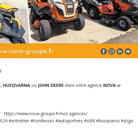

A
,
HUSQVARNA
ou
JOHN DEERE
dans votre agence
NOVA
.🌿
r : https://www.nova-groupe.fr/nos-agences/
2024
#entretien
#tondeuses
#autoportees
#stihl
#husqvarna
#stiga