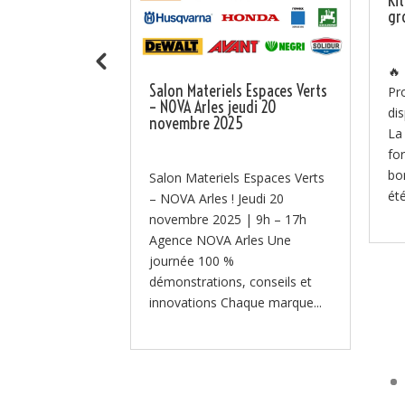
ra au SITEVI
Ki
 B106
gr
ent au SITEVI
🔥
Salon Materiels Espaces Verts
u 27 novembre,
Pr
– NOVA Arles jeudi 20
équipes à
di
novembre 2025
r le SITEVI –
La
nal des filières
fo
...
bo
Salon Materiels Espaces Verts
été
– NOVA Arles ! Jeudi 20
novembre 2025 | 9h – 17h
Agence NOVA Arles Une
journée 100 %
démonstrations, conseils et
innovations Chaque marque...