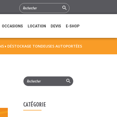
Search Button
SEARCH
FOR:
OCCASIONS
LOCATION
DEVIS
E-SHOP
NS
DÉSTOCKAGE TONDEUSES AUTOPORTÉES

Search Button
Search
for:
CATÉGORIE