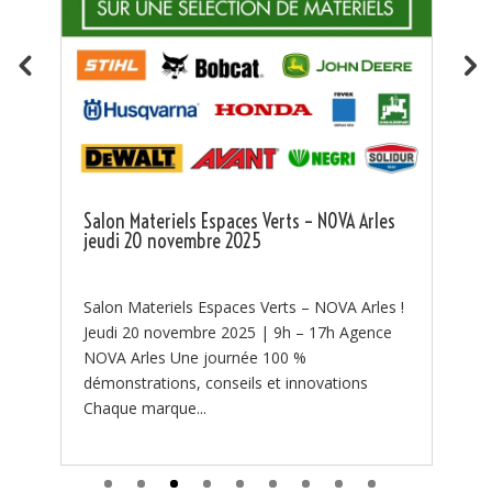
Kit protection incendie groupe incendie
Tsurumi
🔥 NOUVEAUTÉ – Kit de Protection Incendie
Tsurumi disponible chez NOVA ! 🔥 🔥 La lutte
contre les feux de forêt commence par une
es
bonne préparation. 🔥 Chaque été, les...
s !
ce
Search Button
Search
for: