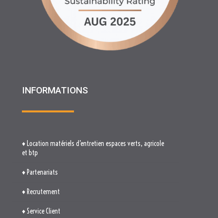
INFORMATIONS
♦ Location matériels d’entretien espaces verts, agricole
et btp
♦ Partenariats
♦ Recrutement
♦ Service Client
♦ Materiels BTP , Recyclage Environnement MEDIMAT
♦ Le Groupe RHF
♦ Plan du site
♦ Mentions légales