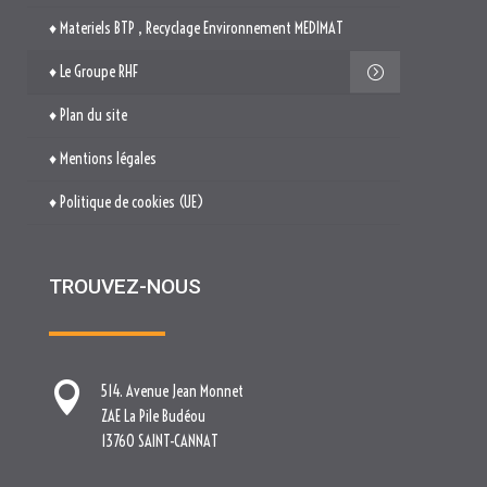
♦ Politique de cookies (UE)
TROUVEZ-NOUS

514. Avenue Jean Monnet
ZAE La Pile Budéou
13760 SAINT-CANNAT

Tél. : 04 84 04 04 00

contact[at]nova-groupe.fr