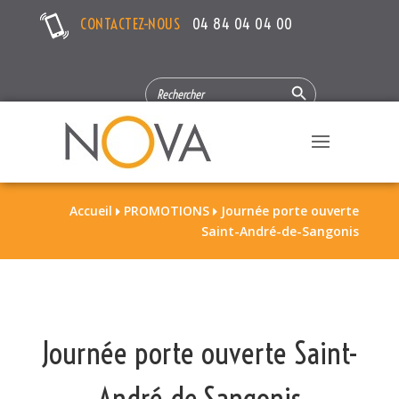
CONTACTEZ-NOUS
04 84 04 04 00
Search Button
SEARCH
FOR:
Accueil
PROMOTIONS
Journée porte ouverte


Saint-André-de-Sangonis
Journée porte ouverte Saint-
André-de-Sangonis