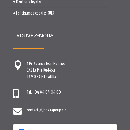
♦ Mentions légales
♦ Politique de cookies (UE)
TROUVEZ-NOUS

514. Avenue Jean Monnet
ZAE La Pile Budéou
13760 SAINT-CANNAT

Tél. : 04 84 04 04 00

contact[at]nova-groupe.fr