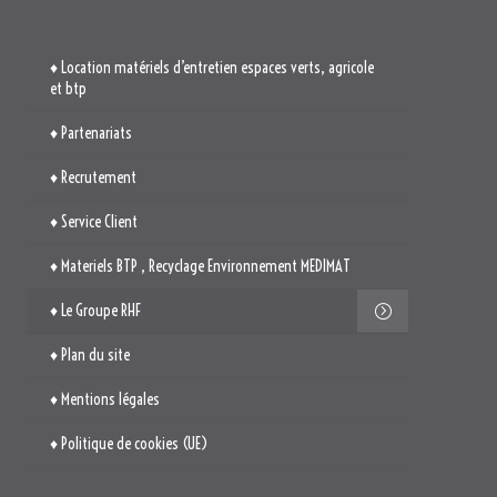
♦ Service Client
♦ Materiels BTP , Recyclage Environnement MEDIMAT
♦ Le Groupe RHF
♦ Plan du site
♦ Mentions légales
♦ Politique de cookies (UE)
TROUVEZ-NOUS

514. Avenue Jean Monnet
ZAE La Pile Budéou