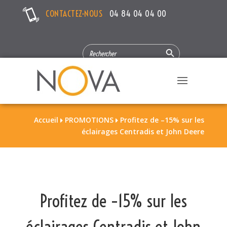
CONTACTEZ-NOUS
04 84 04 04 00
Search Button
SEARCH
FOR:
Accueil
PROMOTIONS
Profitez de –15% sur les


éclairages Centradis et John Deere
Profitez de –15% sur les
éclairages Centradis et John