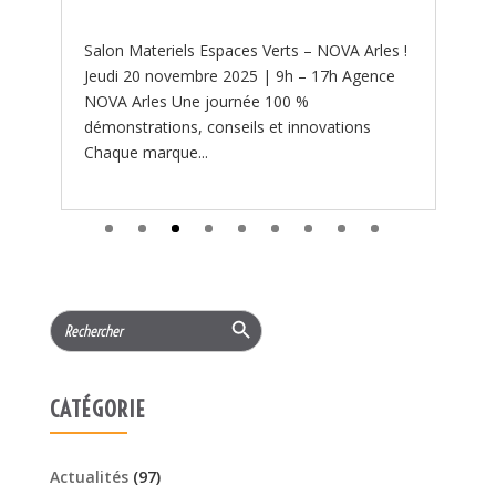
 !
Search Button
Search
for:
CATÉGORIE
Actualités
(97)
PROMOTIONS
(219)
Services
(11)
ARTICLES RÉCENTS