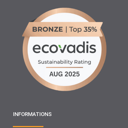
INFORMATIONS
♦ Location matériels d’entretien espaces verts, agricole
et btp
♦ Partenariats
♦ Recrutement