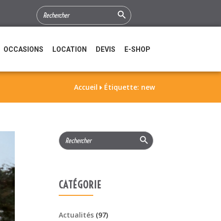
Search Button
SEARCH
FOR:
OCCASIONS
LOCATION
DEVIS
E-SHOP
Accueil
Étiquette: new

Search Button
Search
for:
CATÉGORIE
Actualités
(97)