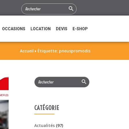
Search Button
SEARCH
FOR:
OCCASIONS
LOCATION
DEVIS
E-SHOP
Accueil
Étiquette: pneuspromodis

Search Button
Search
for:
CATÉGORIE
Actualités
(97)