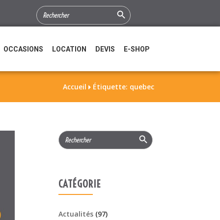
Search Button
SEARCH
FOR:
OCCASIONS
LOCATION
DEVIS
E-SHOP
Accueil
Étiquette: quebec

Search Button
Search
for:
CATÉGORIE
Actualités
(97)