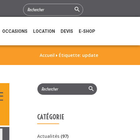
Search Button
SEARCH
FOR:
OCCASIONS
LOCATION
DEVIS
E-SHOP
Accueil
Étiquette: update

Search Button
Search
for:
CATÉGORIE
Actualités
(97)