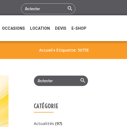
Search Button
SEARCH
FOR:
OCCASIONS
LOCATION
DEVIS
E-SHOP
Accueil
Étiquette: 5075E

Search Button
Search
for:
CATÉGORIE
Actualités
(97)