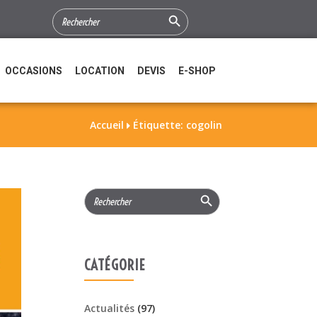
Search Button
SEARCH
FOR:
OCCASIONS
LOCATION
DEVIS
E-SHOP
Accueil
Étiquette: cogolin

Search Button
Search
for:
CATÉGORIE
Actualités
(97)