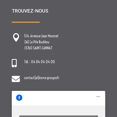
TROUVEZ-NOUS

514. Avenue Jean Monnet
ZAE La Pile Budéou
13760 SAINT-CANNAT

Tél. : 04 84 04 04 00

contact[at]nova-groupe.fr