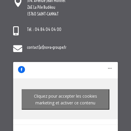

514. Avenue Jean Monnet
ZAE La Pile Budéou
13760 SAINT-CANNAT

Tél. : 04 84 04 04 00

contact[at]nova-groupe.fr
Cliquez pour accepter les cookies
marketing et activer ce contenu