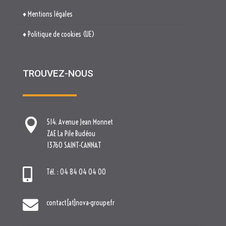
♦ Mentions légales
♦ Politique de cookies (UE)
TROUVEZ-NOUS

514. Avenue Jean Monnet
ZAE La Pile Budéou
13760 SAINT-CANNAT

Tél. : 04 84 04 04 00

contact[at]nova-groupe.fr